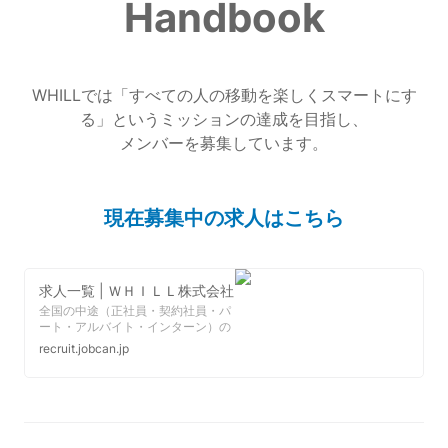
Handbook
WHILLでは「すべての人の移動を楽しくスマートにす
る」というミッションの達成を目指し、

メンバーを募集しています。
現在募集中の求人はこちら
求人一覧 | ＷＨＩＬＬ株式会社
全国の中途（正社員・契約社員・パ
ート・アルバイト・インターン）の
募集一覧です（ＷＨＩＬＬ株式会
recruit.jobcan.jp
社）