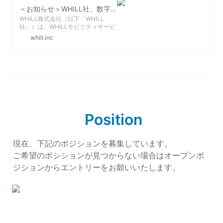
＜お知らせ＞WHILL社、数字で見る「WHILLモビリティサービス」 インフォグラフィクスを公開
WHILL株式会社（以下「WHILL
社」）は、WHILLモビリティサービ
ス事業の2024年の活動を数字やデ
whill.inc
ータで振り返るインフォグラフィク
スを公開いたしました。日本全国に
おけるサービスの広がりやユーザー
満足度などのデータに加え、ウィル
が選ばれる理由なども可視化してい
ます。
 Position
現在、下記のポジションを募集しています。

ご希望のポシションが見つからない場合はオープンポ
ジションからエントリーをお願いいたします。
ハードウェアエンジニア